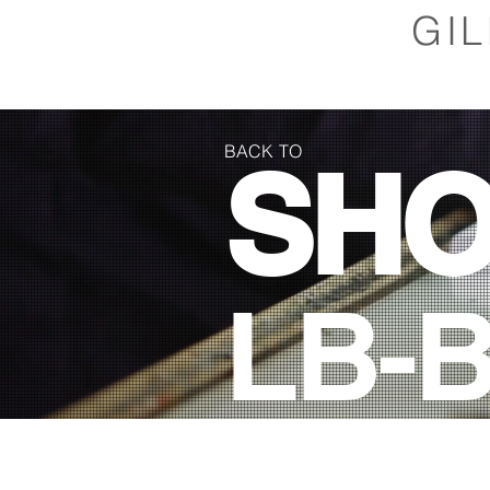
GI
BACK TO
SH
LB-