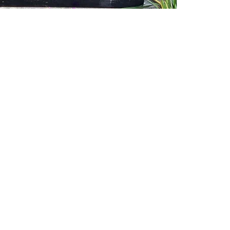
co que se exhibió en NYC en 2014, En Washington, D.C. en 215 y en C