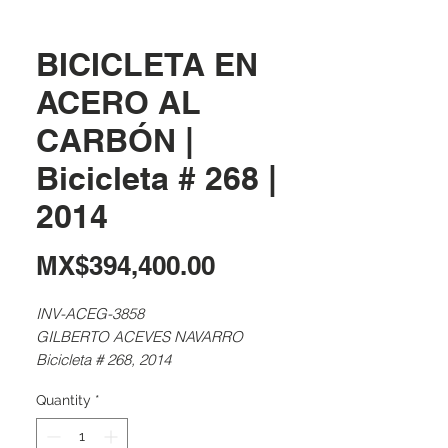
BICICLETA EN
ACERO AL
CARBÓN |
Bicicleta # 268 |
2014
Price
MX$394,400.00
INV-ACEG-3858
GILBERTO ACEVES NAVARRO
Bicicleta # 268, 2014
Plasma cut carbon steel sculpture, painted
Quantity
*
in powder coat baked enamel. 167 x 198 x
70 cm