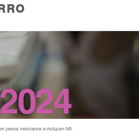
RRO
2024
 en
pesos mexicanos e incluyen IVA.