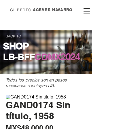
GILBERTO
ACEVES NAVARRO
BACK TO
SHOP
LB-BFF
CDMX
2024
Todos los precios son en
pesos
mexicanos e incluyen IVA.
GAND0174 Sin
título, 1958
Price
MX$48,000.00