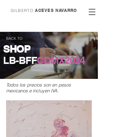
GILBERTO
ACEVES NAVARRO
BACK TO
SHOP
LB-BFF
CDMX
2024
Todos los precios son en
pesos
mexicanos e incluyen IVA.