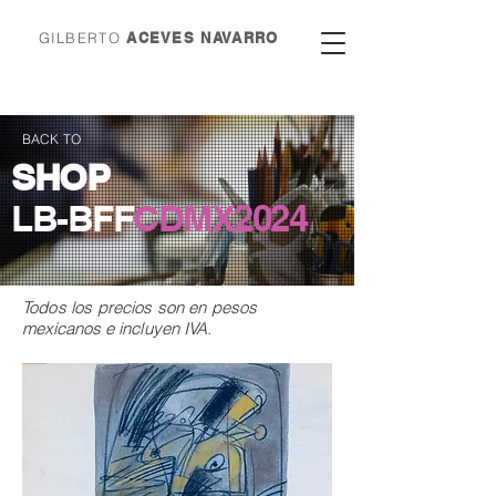
GILBERTO
ACEVES NAVARRO
BACK TO
SHOP
LB-BFF
CDMX
2024
Todos los precios son en
pesos
mexicanos e incluyen IVA.