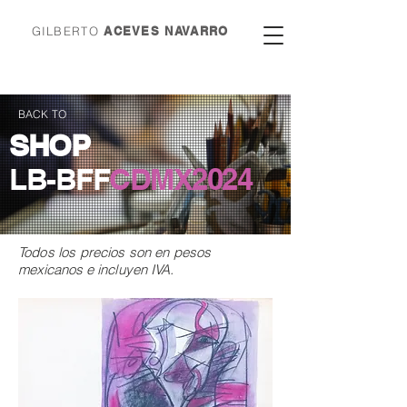
GILBERTO
ACEVES NAVARRO
BACK TO
SHOP
LB-BFF
CDMX
2024
Todos los precios son en
pesos
mexicanos e incluyen IVA.