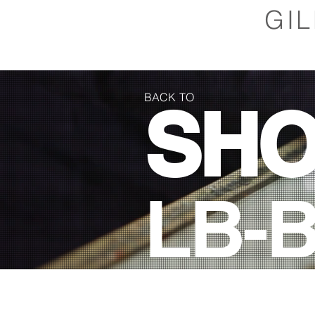
GI
BACK TO
SH
LB-