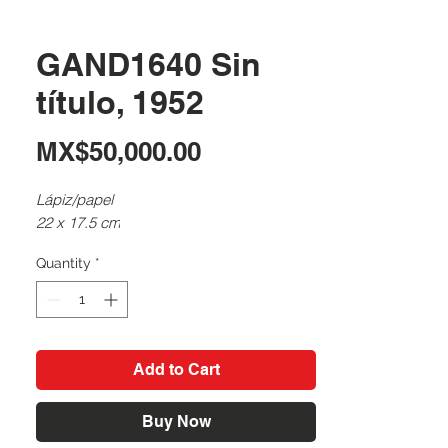
GAND1640 Sin
título, 1952
Price
MX$50,000.00
Lápiz/papel
22 x 17.5 cm
Quantity
*
Add to Cart
Buy Now