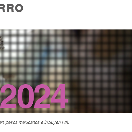
RRO
2024
 en
pesos mexicanos e incluyen IVA.