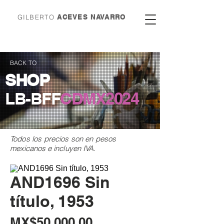
GILBERTO
ACEVES NAVARRO
BACK TO
SHOP
LB-BFF
CDMX
2024
Todos los precios son en
pesos
mexicanos e incluyen IVA.
AND1696 Sin
título, 1953
Price
MX$50,000.00