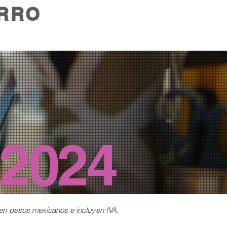
RRO
2024
 en
pesos mexicanos e incluyen IVA.