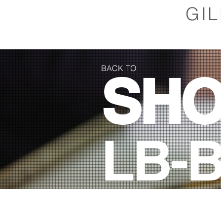
GI
BACK TO
SH
LB-