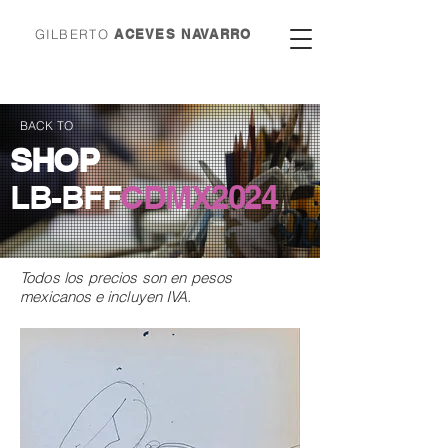
GILBERTO
ACEVES NAVARRO
BACK TO
SHOP
LB-BFF
CDMX
2024
Todos los precios son en
pesos
mexicanos e incluyen IVA.