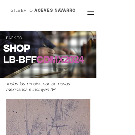
GILBERTO
ACEVES NAVARRO
BACK TO
SHOP
LB-BFF
CDMX
2024
Todos los precios son en
pesos
mexicanos e incluyen IVA.